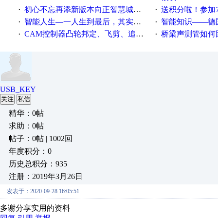
初心不忘再添新版本向正智慧城市云展厅3.0版亮相
送积分啦！参加7月6日
·
·
智能人生—一人生到最后，其实拼的都是人品
智能知识——德国工业崛起过
·
·
CAM控制器凸轮邦定、飞剪、追剪等C功能块
桥梁声测管如何固定
·
·
USB_KEY
关注
私信
精华：0帖
求助：0帖
帖子：0帖 | 1002回
年度积分：0
历史总积分：935
注册：2019年3月26日
发表于：2020-09-28 16:05:51
多谢分享实用的资料