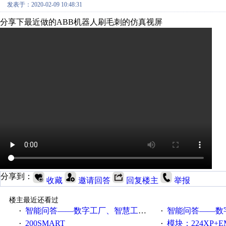
发表于：2020-02-09 10:48:31
分享下最近做的ABB机器人刷毛刺的仿真视屏
分享到：
收藏
邀请回答
回复楼主
举报
楼主最近还看过
智能问答——数字工厂、智慧工厂和智能制造三者的区别是什么？
智能问答——数字化工厂与传
·
·
200SMART
模块：224XP+EM223+EM231+EM2
·
·