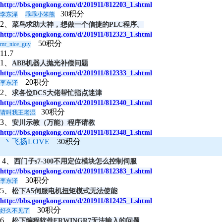
http://bbs.gongkong.com/d/201911/812203_1.shtml
30积分
李东泽
乖乖小笨熊
2、
菜鸟求助大神，想做一个信捷的PLC程序。
http://bbs.gongkong.com/d/201911/812323_1.shtml
50积分
mr_nice_guy
11.7
1、
ABB机器人抛光补偿问题
http://bbs.gongkong.com/d/201911/812333_1.shtml
20积分
李东泽
2、
求各位DCS大佬帮忙指点迷津
http://bbs.gongkong.com/d/201911/812340_1.shtml
30积分
请叫我王老湿
3、
安川示教（万能）程序请教
http://bbs.gongkong.com/d/201911/812348_1.shtml
丶飞扬LOVE
30积分
4、
西门子s7-300不用定位模块怎么控制伺服
http://bbs.gongkong.com/d/201911/812383_1.shtml
30积分
李东泽
5、
松下A5伺服电机扭矩模式无法使能
http://bbs.gongkong.com/d/201911/812425_1.shtml
30积分
好久不见了
6、
松下编程软件FRWINGR7无法输入的问题