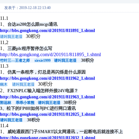
发表于：2019-12-18 22:13:40
11.1
1、
台达as200怎么跟mcgs通讯
http://bbs.gongkong.com/d/201911/811891_1.shtml
30积分
请叫我王老湿
11,2
1、
三菱plc程序暂停怎么写
http://bbs.gongkong.com/d/201911/811895_1.shtml
30积分
竹叶三—王者之师
xiexie1999
请叫我王老湿
11.3
1、
仿真一条程序，灯总是再闪烁是什么原因
http://bbs.gongkong.com/d/201911/811962_1.shtml
30积分
幽木
请叫我王老湿
2、
FX2NPLC输入端怎样外接24V电源？
http://bbs.gongkong.com/d/201911/811963_1.shtml
30积分
郭远林
乖乖小笨熊
请叫我王老湿
3、
松下的FP0H如何与PC进行网口通讯
http://bbs.gongkong.com/d/201911/812025_1.shtml
30积分
请叫我王老湿
11.4
1、
威纶通跟西门子SMART以太网通讯，一起断电后就连接不上
http://bbs.gongkong.com/d/201911/812032_1.shtml