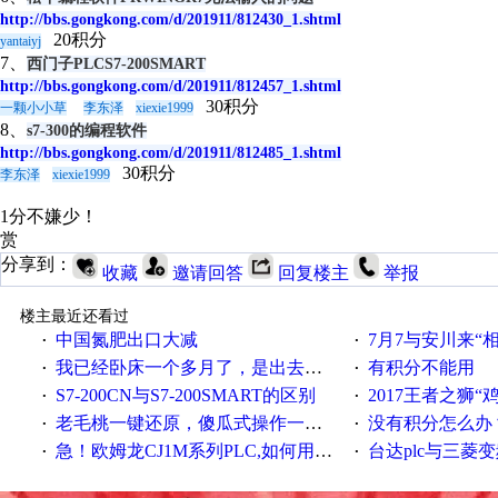
http://bbs.gongkong.com/d/201911/812430_1.shtml
20积分
yantaiyj
7、
西门子PLCS7-200SMART
http://bbs.gongkong.com/d/201911/812457_1.shtml
30积分
一颗小小草
李东泽
xiexie1999
8、
s7-300的编程软件
http://bbs.gongkong.com/d/201911/812485_1.shtml
30积分
李东泽
xiexie1999
1分不嫌少！
赏
分享到：
收藏
邀请回答
回复楼主
举报
楼主最近还看过
中国氮肥出口大减
7月7与安川来“
·
·
我已经卧床一个多月了，是出去安装机械手在高速遭遇车祸所致:大家工作都要特别注意啊
有积分不能用
·
·
S7-200CN与S7-200SMART的区别
2017王者之狮“鸡”情签到
·
·
老毛桃一键还原，傻瓜式操作一键轻松备份还原；程序为向导式安装，一键即可实现自动备份或还原系统。
没有积分怎么办
·
·
急！欧姆龙CJ1M系列PLC,如何用时间控制变频器。要求时间在组态王中可以自由输入！拜托各位大神了！
台达plc与三菱
·
·