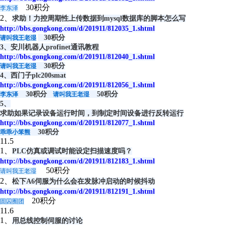
30积分
李东泽
2、
求助！力控周期性上传数据到mysql数据库的脚本怎么写
http://bbs.gongkong.com/d/201911/812035_1.shtml
30积分
请叫我王老湿
3、
安川机器人profinet通讯教程
http://bbs.gongkong.com/d/201911/812040_1.shtml
30积分
请叫我王老湿
4、
西门子plc200smat
http://bbs.gongkong.com/d/201911/812056_1.shtml
30积分
50积分
李东泽
请叫我王老湿
5、
求助如果记录设备运行时间，到制定时间设备进行反转运行
http://bbs.gongkong.com/d/201911/812077_1.shtml
30积分
乖乖小笨熊
11.5
1、
PLC仿真或调试时能设定扫描速度吗？
http://bbs.gongkong.com/d/201911/812183_1.shtml
50积分
请叫我王老湿
2、
松下A6伺服为什么会在发脉冲启动的时候抖动
http://bbs.gongkong.com/d/201911/812191_1.shtml
20积分
固囚囿团
11.6
1、
用总线控制伺服的讨论