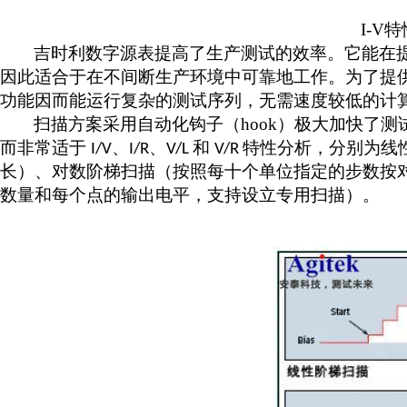
I-V
特
吉时利数字源表提高了生产测试的效率。它能在
因此适合于在不间断生产环境中可靠地工作。为了提
功能因而能运行复杂的测试序列，无需速度较低的计
扫描方案采用自动化钩子（
hook
）极大加快了测
而非常适于
、
、
和
特性分析，分别为线
I/V
I/R
V/L
V/R
长）、对数阶梯扫描（按照每十个单位指定的步数按
数量和每个点的输出电平，支持设立专用扫描）。