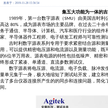
发表于：2019-11-28 15:56:54
集五大功能为一体的
吉
1989
年，第一台数字源表（
）由美国吉时利
SMU
高达
，成为源表市场的主要品牌。在过去二十余
80%
务于通信、半导体、计算机、汽车和医疗行业的组件
家、半导体器件工程师、电子研发工程师与可靠性测
吉时利数字源表系列专用于要求紧密结合源和测
用，可以提供精密电压源和电流源以及测量功能，既
的
6
位半万用表。源表电源的特性包括低噪声、精密和
终形成了紧凑、单通道、直流参数测试仪。
数字源表将电压源、电流源、电子负载、脉冲发
量单元集于一身，极大地缩短了测试站开发，建立和
去了多台仪器连接所产生的的同步和连接问题，简化
间。