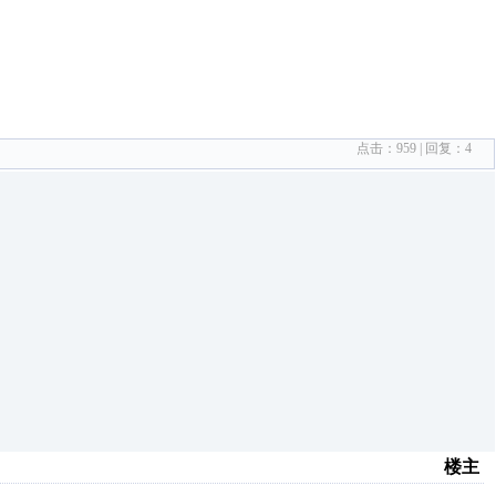
点击：
959
| 回复：
4
楼主