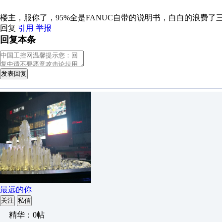
楼主，服你了，95%全是FANUC自带的说明书，白白的浪费了
回复
引用
举报
回复本条
发表回复
最远的你
关注
私信
精华：0帖