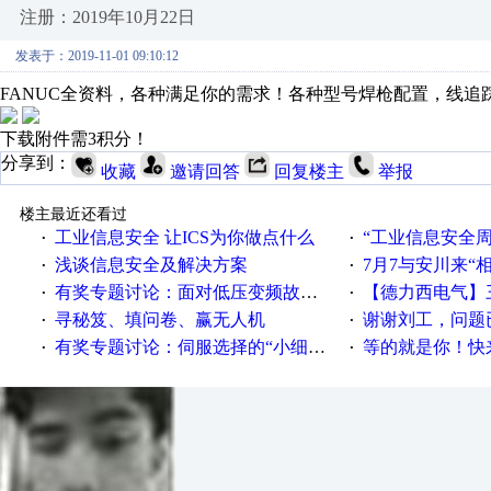
注册：2019年10月22日
发表于：2019-11-01 09:10:12
FANUC全资料，各种满足你的需求！各种型号焊枪配置，线
下载附件需3积分！
分享到：
收藏
邀请回答
回复楼主
举报
楼主最近还看过
工业信息安全 让ICS为你做点什么
“工业信息安全周之我见”
·
·
浅谈信息安全及解决方案
7月7与安川来“
·
·
有奖专题讨论：面对低压变频故障，老手是这样解决的！
【德力西电气】三
·
·
寻秘笈、填问卷、赢无人机
谢谢刘工，问题
·
·
有奖专题讨论：伺服选择的“小细节大学问”奖励公告
等的就是你！快来领
·
·