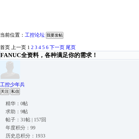
当前位置：
工控论坛
我要发帖
首页
上一页
1
2
3
4
5
6
下一页
尾页
FANUC全资料，各种满足你的需求！
工控少年兵
关注
私信
精华：0帖
求助：9帖
帖子：31帖 | 157回
年度积分：99
历史总积分：1933