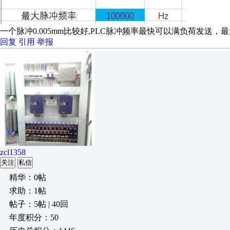
一个脉冲0.005mm比较好,PLC脉冲频率最快可以满负荷发送，最大
回复
引用
举报
zcl1358
关注
私信
精华：0帖
求助：1帖
帖子：5帖 | 40回
年度积分：50