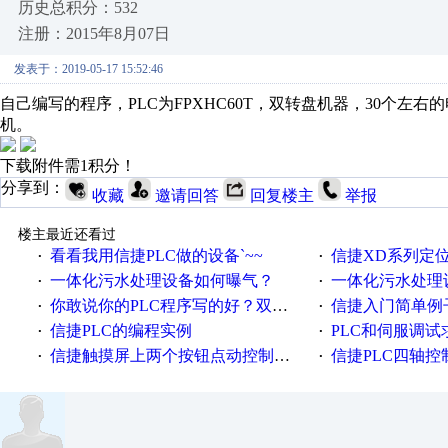
历史总积分：532
注册：2015年8月07日
发表于：2019-05-17 15:52:46
自己编写的程序，PLC为FPXHC60T，双转盘机器，30个左
机。
下载附件需1积分！
分享到：
收藏
邀请回答
回复楼主
举报
楼主最近还看过
看看我用信捷PLC做的设备`~~
信捷XD系列定
·
·
一体化污水处理设备如何曝气？
一体化污水处理
·
·
你敢说你的PLC程序写的好？双伺服控制信捷PLC程序
信捷入门简单例子.
·
·
信捷PLC的编程实例
PLC和伺服调试
·
·
信捷触摸屏上两个按钮点动控制电机正反转，为什么没脉冲输出
信捷PLC四轴控
·
·