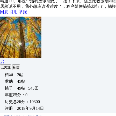
精通2.0。那这个活我应该能做了，接了下来。还是比较激动和
居然说不用，我心想应该没难度了，程序随便搞搞就行了，触摸
回复
引用
举报
启
已关注
私信
精华：2帖
求助：45帖
帖子：49帖 | 545回
年度积分：0
历史总积分：10300
注册：2018年9月14日