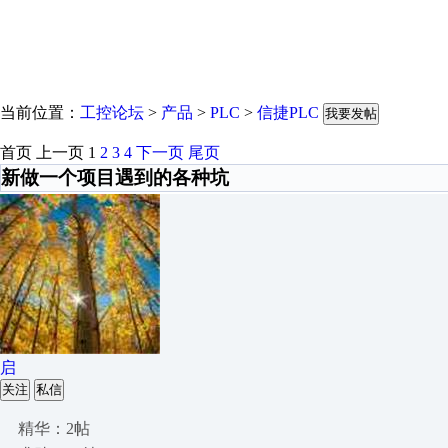
当前位置：
工控论坛
>
产品
>
PLC
>
信捷PLC
我要发帖
首页
上一页
1
2
3
4
下一页
尾页
新做一个项目遇到的各种坑
启
关注
私信
精华：2帖