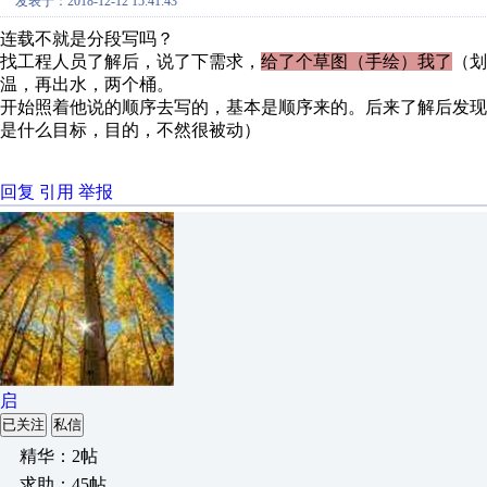
发表于：2018-12-12 15:41:43
连载不就是分段写吗？
找工程人员了解后，说了下需求，
给了个草图（手绘）我了
（划
温，再出水，两个桶。
开始照着他说的顺序去写的，基本是顺序来的。后来了解后发
是什么目标，目的，不然很被动）
回复
引用
举报
启
已关注
私信
精华：2帖
求助：45帖