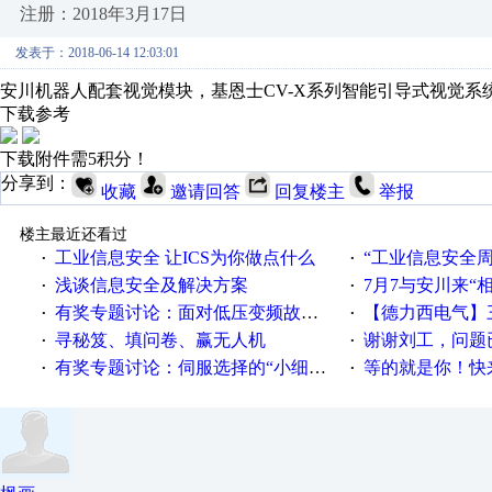
注册：2018年3月17日
发表于：2018-06-14 12:03:01
安川机器人配套视觉模块，基恩士CV-X系列智能引导式视觉系
下载参考
下载附件需5积分！
分享到：
收藏
邀请回答
回复楼主
举报
楼主最近还看过
工业信息安全 让ICS为你做点什么
“工业信息安全周之我见”
·
·
浅谈信息安全及解决方案
7月7与安川来“
·
·
有奖专题讨论：面对低压变频故障，老手是这样解决的！
【德力西电气】三
·
·
寻秘笈、填问卷、赢无人机
谢谢刘工，问题
·
·
有奖专题讨论：伺服选择的“小细节大学问”奖励公告
等的就是你！快来领
·
·