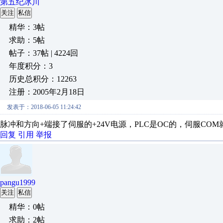
第五纪冰川
关注
私信
精华：3帖
求助：5帖
帖子：37帖 | 4224回
年度积分：3
历史总积分：12263
注册：2005年2月18日
发表于：2018-06-05 11:24:42
脉冲和方向+端接了伺服的+24V电源，PLC是OC的，伺服CO
回复
引用
举报
pangu1999
关注
私信
精华：0帖
求助：2帖