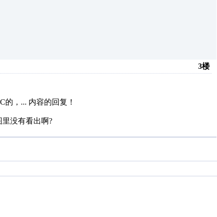
3楼
的，...
内容的回复！
，图里没有看出啊?