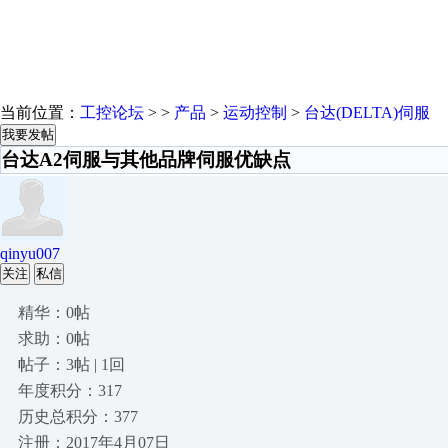
当前位置：
工控论坛
> >
产品
>
运动控制
>
台达(DELTA)伺服
我要发帖
台达A2伺服与其他品牌伺服优缺点
qinyu007
关注
私信
精华：0帖
求助：0帖
帖子：3帖 | 1回
年度积分：317
历史总积分：377
注册：2017年4月07日