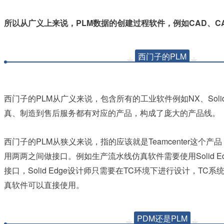
PLM
CAD
C
所以从广义上来说，
数据的创建过程软件，例如
、
西门子的PLM
PLM
NX
Soli
西门子的
从广义来说，包含所有的工业软件例如
、
真、制造到售后服务都有对应的产品，构成了庞大的产品线。
PLM
Teamcenter
西门子的
从狭义来说，指的应该就是
这个产品
Solid E
用两两之间做接口。例如生产流水线仿真软件需要使用
Solid Edge
TC
TC
接口，
设计师只需要在
环境下进行设计，
系
真软件可以直接使用。
PDM还是PLM