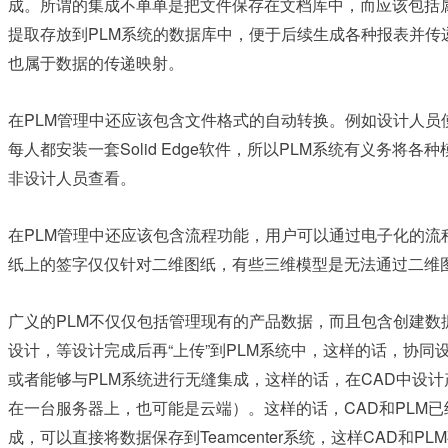
成。所谓的集成不单单是把文件保存在文档库中，而应该包括
PLM
提取存放到
系统的数据库中，便于后续生成各种报表并传
也属于数据的传递映射。
PLM
在
管理中还应该包含文件格式的自动转换。例如设计人员
Solid Edge
PLM
每人都安装一套
软件，所以
系统有义务将各种
非设计人员查看。
PLM
在
管理中还应该包含流程功能，用户可以通过电子化的流
纸上的签字仅仅针对二维图纸，有些三维模型是无法通过二维
PLM
广义的
不仅仅包括管理现有的产品数据，而且包含创建数
“
”
PLM
设计，等设计完成后再
上传
到
系统中，这样的话，协同
PLM
CAD
或者能够与
系统进行无缝集成，这样的话，在
中设计
CAD
PLM
在一台服务器上，也可能是云端）。这样的话，
和
已
Teamcenter
CAD
PLM
成，可以直接将数据保存到
系统，这样
和