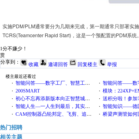
PDM/PLM
实施
通常要分为几期来完成，第一期通常只部署实
TCRS(Teamcenter Rapid Start)
PDM
，这是一个预配置的
系统
1分不嫌少！
赏
分享到：
收藏
邀请回答
回复楼主
举报
楼主最近还看过
智能问答——数字工厂、智慧工厂和智能制造三者的区别是什么？
智能问答——数字化工厂与传
·
·
200SMART
模块：224XP+EM223+EM231+EM2
·
·
初心不忘再添新版本向正智慧城市云展厅3.0版亮相
送积分啦！参加7月6日
·
·
智能人生—一人生到最后，其实拼的都是人品
智能知识——德国工业崛起过
·
·
CAM控制器凸轮邦定、飞剪、追剪等C功能块
桥梁声测管如何固定
·
·
热门招聘
相关主题