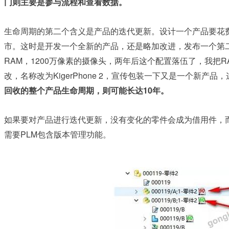
门则主要是参与流程和查看数据。
生命周期的第二个含义是产品的迭代更新。设计一个产品要花
市。这时是开发一个全新的产品，还是略加改进，发布一个第
RAM
1200
R
，
万像素的摄像头，两年后这个配置落伍了，我把
KigerPhone 2
改，名称改为
，宣传包装一下又是一个新产品，
10
回收的整个产品生命周期，则可能长达
年。
如果要对产品进行迭代更新，没有变化的零件会成为借用件，
PLM
需要
包含版本管理功能。