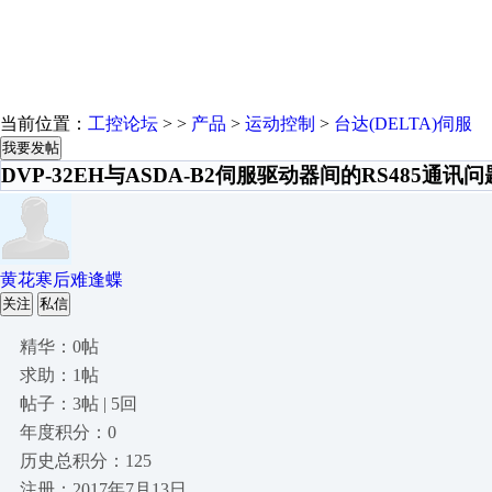
当前位置：
工控论坛
> >
产品
>
运动控制
>
台达(DELTA)伺服
我要发帖
DVP-32EH与ASDA-B2伺服驱动器间的RS485通讯问
黄花寒后难逢蝶
关注
私信
精华：0帖
求助：1帖
帖子：3帖 | 5回
年度积分：0
历史总积分：125
注册：2017年7月13日