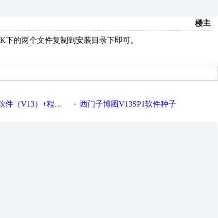
楼主
RACK下的两个文件复制到安装目录下即可。
V13）+程序实例！
西门子博图V13SP1软件种子
·