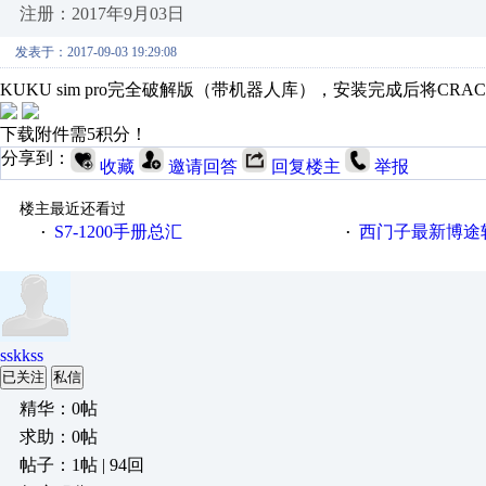
注册：2017年9月03日
发表于：2017-09-03 19:29:08
KUKU sim pro完全破解版（带机器人库），安装完成后将C
下载附件需5积分！
分享到：
收藏
邀请回答
回复楼主
举报
楼主最近还看过
S7-1200手册总汇
西门子最新博途软件（
·
·
sskkss
已关注
私信
精华：0帖
求助：0帖
帖子：1帖 | 94回