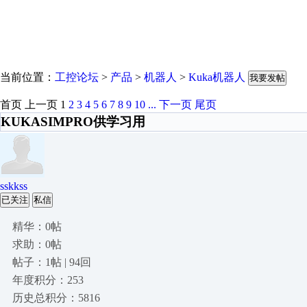
当前位置：
工控论坛
>
产品
>
机器人
>
Kuka机器人
我要发帖
首页
上一页
1
2
3
4
5
6
7
8
9
10
...
下一页
尾页
KUKASIMPRO供学习用
sskkss
已关注
私信
精华：0帖
求助：0帖
帖子：1帖 | 94回
年度积分：253
历史总积分：5816