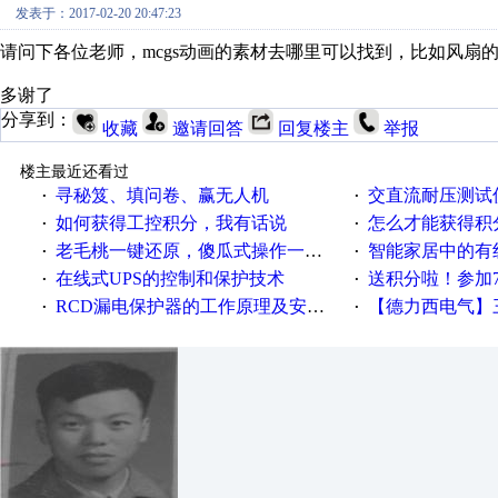
发表于：2017-02-20 20:47:23
请问下各位老师，mcgs动画的素材去哪里可以找到，比如风扇
多谢了
分享到：
收藏
邀请回答
回复楼主
举报
楼主最近还看过
寻秘笈、填问卷、赢无人机
交直流耐压测试
·
·
如何获得工控积分，我有话说
怎么才能获得积
·
·
老毛桃一键还原，傻瓜式操作一键轻松备份还原；程序为向导式安装，一键即可实现自动备份或还原系统。
智能家居中的有
·
·
在线式UPS的控制和保护技术
送积分啦！参加7月6日
·
·
RCD漏电保护器的工作原理及安装要点
【德力西电气】三
·
·