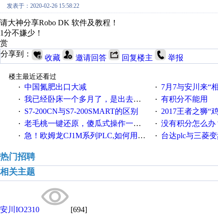
发表于：2020-02-26 15:58:22
请大神分享Robo DK 软件及教程！
1分不嫌少！
赏
分享到：
收藏
邀请回答
回复楼主
举报
楼主最近还看过
中国氮肥出口大减
7月7与安川来“
·
·
我已经卧床一个多月了，是出去安装机械手在高速遭遇车祸所致:大家工作都要特别注意啊
有积分不能用
·
·
S7-200CN与S7-200SMART的区别
2017王者之狮“鸡”情签到
·
·
老毛桃一键还原，傻瓜式操作一键轻松备份还原；程序为向导式安装，一键即可实现自动备份或还原系统。
没有积分怎么办
·
·
急！欧姆龙CJ1M系列PLC,如何用时间控制变频器。要求时间在组态王中可以自由输入！拜托各位大神了！
台达plc与三菱
·
·
热门招聘
相关主题
安川IO2310
[694]