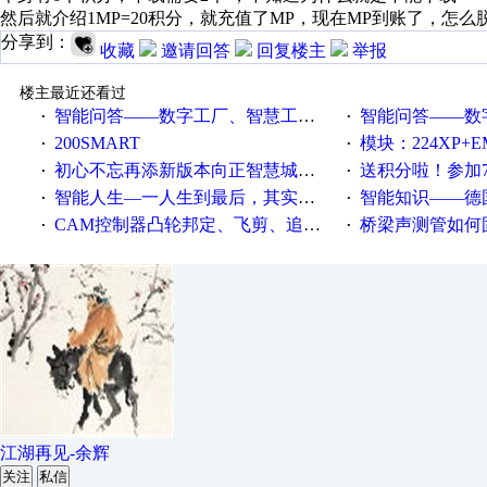
然后就介绍1MP=20积分，就充值了MP，现在MP到账了，怎么
分享到：
收藏
邀请回答
回复楼主
举报
楼主最近还看过
智能问答——数字工厂、智慧工厂和智能制造三者的区别是什么？
智能问答——数字化工厂与传
·
·
200SMART
模块：224XP+EM223+EM231+EM2
·
·
初心不忘再添新版本向正智慧城市云展厅3.0版亮相
送积分啦！参加7月6日
·
·
智能人生—一人生到最后，其实拼的都是人品
智能知识——德国工业崛起过
·
·
CAM控制器凸轮邦定、飞剪、追剪等C功能块
桥梁声测管如何固定
·
·
江湖再见-余辉
关注
私信