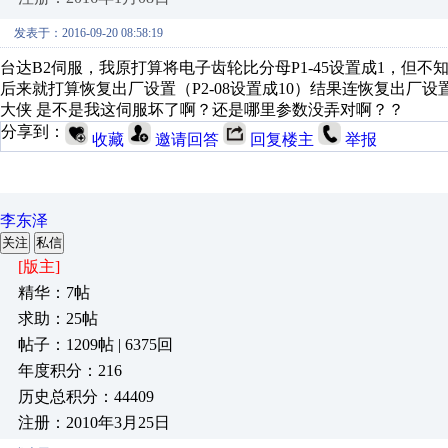
发表于：2016-09-20 08:58:19
台达B2伺服，我原打算将电子齿轮比分母P1-45设置成1，但
后来就打算恢复出厂设置（P2-08设置成10）结果连恢复出厂设
大侠 是不是我这伺服坏了啊？还是哪里参数没弄对啊？？
分享到：
收藏
邀请回答
回复楼主
举报
李东泽
关注
私信
[版主]
精华：7帖
求助：25帖
帖子：1209帖 | 6375回
年度积分：216
历史总积分：44409
注册：2010年3月25日