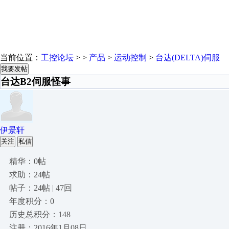
当前位置：
工控论坛
> >
产品
>
运动控制
>
台达(DELTA)伺服
我要发帖
台达B2伺服怪事
伊景轩
关注
私信
精华：0帖
求助：24帖
帖子：24帖 | 47回
年度积分：0
历史总积分：148
注册：2016年1月08日