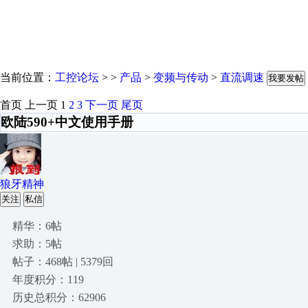
当前位置：
工控论坛
> >
产品
>
变频与传动
>
直流调速
我要发帖
首页
上一页
1
2
3
下一页
尾页
欧陆590+中文使用手册
狼牙精神
关注
私信
精华：6帖
求助：5帖
帖子：468帖 | 5379回
年度积分：119
历史总积分：62906