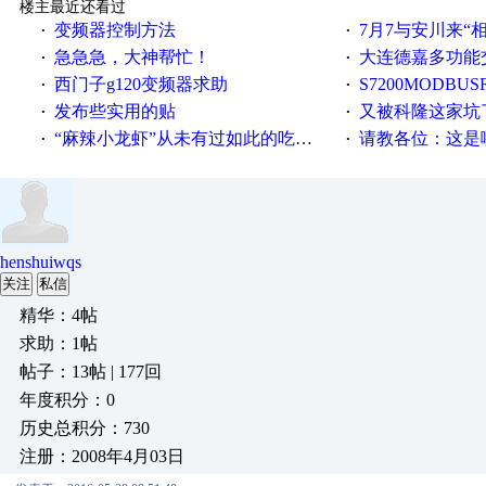
楼主最近还看过
变频器控制方法
7月7与安川来“
·
·
急急急，大神帮忙！
大连德嘉多功能
·
·
西门子g120变频器求助
S7200MODBUS
·
·
发布些实用的贴
又被科隆这家坑
·
·
“麻辣小龙虾”从未有过如此的吃法！
请教各位：这是哪
·
·
henshuiwqs
关注
私信
精华：4帖
求助：1帖
帖子：13帖 | 177回
年度积分：0
历史总积分：730
注册：2008年4月03日