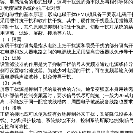
容、电感混合的形式出现，这与干扰源的频率以及与相邻导体的
3 变频调速系统的抗干扰对策
据电磁性的基本原理，形成电磁干扰(EMI)须具备三要素:电
采用硬件抗干扰和软件抗干扰。其中，硬件抗干扰是应用措施
抑制干扰，其总原则是抑制和消除干扰源、切断干扰对系统的
用隔离、滤波、屏蔽、接地等方法。
（1）隔离
所谓干扰的隔离是指从电路上把干扰源和易受干扰的部分隔离
在电源和放大器电路之间的电源线上采用隔离变压器以免传导干
（2）滤波
设置滤波器的作用是为了抑制干扰信号从变频器通过电源线传
侧可设置输出滤波器。为减少对电源的干扰，可在变频器输入
置电源噪声滤波器，以免传导干扰。
（3）屏蔽
屏蔽干扰源是抑制干扰的最有效的方法。通常变频器本身用铁
以外部信号控制变频器时，要求信号线尽可能短（一般为20m
离，不能放于同一配管或线槽内，周围电子敏感设备线路也要求
（4）接地
正确的接地既可以使系统有效地抑制外来干扰，又能降低设备本
线)、地线(保护接地、系统接地)不分、控制系统屏蔽地(控制
定性和可靠性。
对于变频器，主回路端子PE(E、G)的正确接地是提高变频器