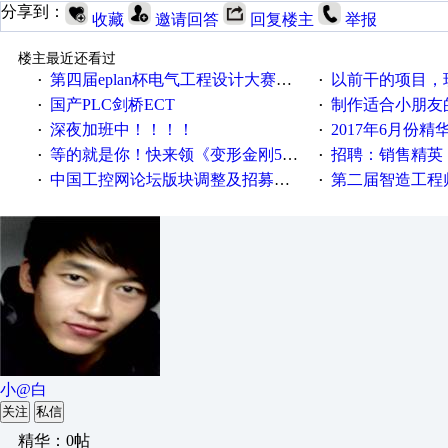
分享到：
收藏
邀请回答
回复楼主
举报
楼主最近还看过
第四届eplan杯电气工程设计大赛报名啦！！！
以前干的项目，现在不
·
·
国产PLC剑桥ECT
制作适合小朋友
·
·
深夜加班中！！！！
2017年6月份
·
·
等的就是你！快来领《变形金刚5》观影券
招聘：销售精英
·
·
中国工控网论坛版块调整及招募版主公告
第二届智造工程师节投
·
·
小@白
关注
私信
精华：0帖