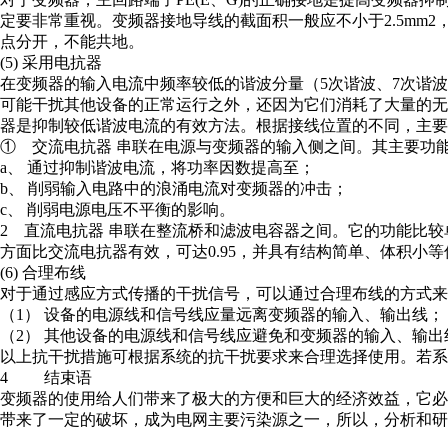
定要非常重视。变频器接地导线的截面积一般应不小于2.5mm2
点分开，不能共地。
(5) 采用电抗器
在变频器的输入电流中频率较低的谐波分量（5次谐波、7次谐波
可能干扰其他设备的正常运行之外，还因为它们消耗了大量的
器是抑制较低谐波电流的有效方法。根据接线位置的不同，主要
① 交流电抗器 串联在电源与变频器的输入侧之间。其主要功
a、 通过抑制谐波电流，将功率因数提高至；
b、 削弱输入电路中的浪涌电流对变频器的冲击；
c、 削弱电源电压不平衡的影响。
2 直流电抗器 串联在整流桥和滤波电容器之间。它的功能比
方面比交流电抗器有效，可达0.95，并具有结构简单、体积小等
(6) 合理布线
对于通过感应方式传播的干扰信号，可以通过合理布线的方式来
（1） 设备的电源线和信号线应量远离变频器的输入、输出线；
（2） 其他设备的电源线和信号线应避免和变频器的输入、输出
以上抗干扰措施可根据系统的抗干扰要求来合理选择使用。若系
4 结束语
变频器的使用给人们带来了极大的方便和巨大的经济效益，它
带来了一定的破坏，成为电网主要污染源之一，所以，分析和研