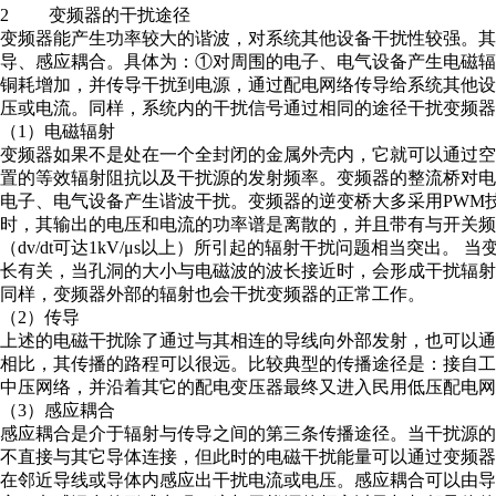
2 变频器的干扰途径
变频器能产生功率较大的谐波，对系统其他设备干扰性较强。
导、感应耦合。具体为：①对周围的电子、电气设备产生电磁
铜耗增加，并传导干扰到电源，通过配电网络传导给系统其他
压或电流。同样，系统内的干扰信号通过相同的途径干扰变频器
（1）电磁辐射
变频器如果不是处在一个全封闭的金属外壳内，它就可以通过
置的等效辐射阻抗以及干扰源的发射频率。变频器的整流桥对
电子、电气设备产生谐波干扰。变频器的逆变桥大多采用PWM
时，其输出的电压和电流的功率谱是离散的，并且带有与开关
（dv/dt可达1kV/μs以上）所引起的辐射干扰问题相当突出
长有关，当孔洞的大小与电磁波的波长接近时，会形成干扰辐
同样，变频器外部的辐射也会干扰变频器的正常工作。
（2）传导
上述的电磁干扰除了通过与其相连的导线向外部发射，也可以
相比，其传播的路程可以很远。比较典型的传播途径是：接自
中压网络，并沿着其它的配电变压器最终又进入民用低压配电网
（3）感应耦合
感应耦合是介于辐射与传导之间的第三条传播途径。当干扰源
不直接与其它导体连接，但此时的电磁干扰能量可以通过变频
在邻近导线或导体内感应出干扰电流或电压。感应耦合可以由导