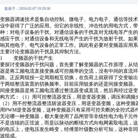
发表于：2016-02-07 19:29:30
变频器调速技术是集自动控制、微电子、电力电子、通信等技
业中获得了广泛的应用。但它的非线性、冲击性的用电方式，
种：对电子设备的干扰、对通信设备的干扰及对无线电等产生
感应干扰；对通信设备和无线电等产生的干扰为放射干扰。如
响其他电子、电气设备的正常工作。因此有必要对变频器应用
主要讨论变频器的干扰及其抑制方法。
1 变频器的干扰产生
要探讨变频器的干扰问题，首先要了解变频器的工作原理，从
器是将工频电流直接变换成可控频率的交流，没有中间的直流环
路。正反两组按一定周期相互切换，在负荷上就获得了交变输出
于两组整流装置的切换频率。目前应用较多的还是间接变频器。
间接变频器是将工频电流通过整流器变成直流，然后再经过逆
构方式：（1）用可控整流器变压，用逆变器变频，调压和调频
（2）用不控整流器整流斩波器变压，用逆变器变频，这种变频
用PWM逆变器变频，这种变频器只有采用可控关断的全控式器件
无论哪一种变频器，都大量使用了晶闸管等非线性电力电子元
不是连续的正弦波，而是以脉动的断续方式向电网索取电流，
的电压上，使电压发生畸变，经傅里叶级数分析可知，这种非
波组成。