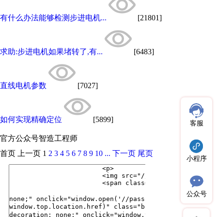
有什么办法能够检测步进电机...
[21801]
求助:步进电机如果堵转了,有...
[6483]
直线电机参数
[7027]
如何实现精确定位
[5899]
客服
官方公众号
智造工程师
首页
上一页
1
2
3
4
5
6
7
8
9
10
...
下一页
尾页
小程序
公众号