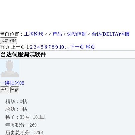
当前位置：
工控论坛
> >
产品
>
运动控制
>
台达(DELTA)伺服
我要发帖
首页
上一页
1
2
3
4
5
6
7
8
9
10
...
下一页
尾页
台达伺服调试软件
一缕阳光08
关注
私信
精华：0帖
求助：1帖
帖子：33帖 | 101回
年度积分：269
历史总积分：8901