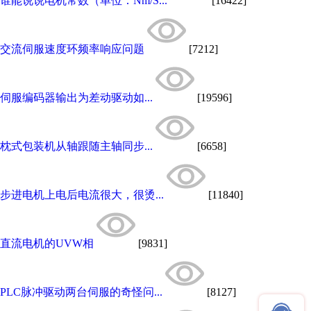
谁能说说电机常数（单位：Nm/S...
[16422]
交流伺服速度环频率响应问题
[7212]
伺服编码器输出为差动驱动如...
[19596]
枕式包装机从轴跟随主轴同步...
[6658]
步进电机上电后电流很大，很烫...
[11840]
直流电机的UVW相
[9831]
PLC脉冲驱动两台伺服的奇怪问...
[8127]