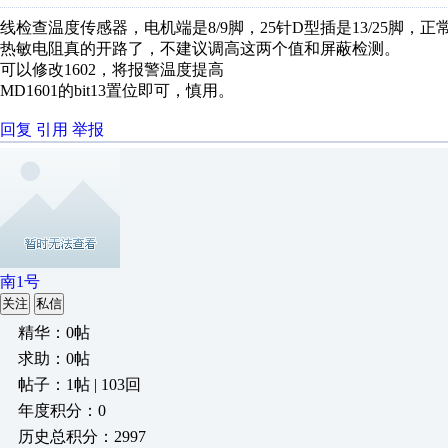
线检查温度传感器，电机端是8/9脚，25针D型插是13/25脚，正常
热敏电阻真的开路了，不建议调高这两个值和屏蔽检测。
可以修改1602，将报警温度提高
MD1601的bit13置位即可，慎用。
回复
引用
举报
南1号
关注
私信
精华：0帖
求助：0帖
帖子：1帖 | 103回
年度积分：0
历史总积分：2997