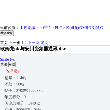
当前位置：
工控论坛
> >
产品
>
PLC
>
欧姆龙(OMRON)PLC
我要发帖
首页
上一页
1
2
下一页
尾页
欧姆龙plc与安川变频器通讯.doc
Smile-lyc
关注
私信
[管理员]
精华：114帖
求助：50帖
帖子：2793帖 | 22283回
年度积分：311
历史总积分：144042
注册：2006年8月04日