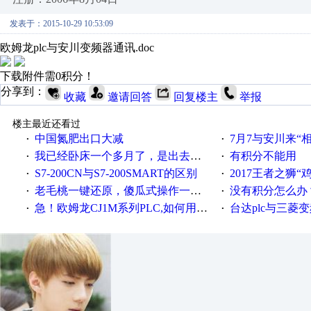
发表于：2015-10-29 10:53:09
欧姆龙plc与安川变频器通讯.doc
下载附件需0积分！
分享到：
收藏
邀请回答
回复楼主
举报
楼主最近还看过
中国氮肥出口大减
7月7与安川来“
·
·
我已经卧床一个多月了，是出去安装机械手在高速遭遇车祸所致:大家工作都要特别注意啊
有积分不能用
·
·
S7-200CN与S7-200SMART的区别
2017王者之狮“鸡”情签到
·
·
老毛桃一键还原，傻瓜式操作一键轻松备份还原；程序为向导式安装，一键即可实现自动备份或还原系统。
没有积分怎么办
·
·
急！欧姆龙CJ1M系列PLC,如何用时间控制变频器。要求时间在组态王中可以自由输入！拜托各位大神了！
台达plc与三菱
·
·