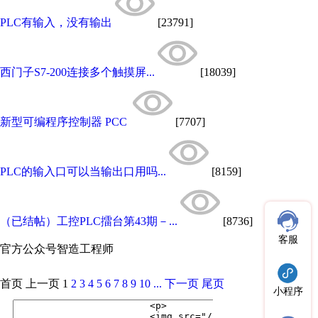
PLC有输入，没有输出
[23791]
西门子S7-200连接多个触摸屏...
[18039]
新型可编程序控制器 PCC
[7707]
PLC的输入口可以当输出口用吗...
[8159]
（已结帖）工控PLC擂台第43期－...
[8736]
客服
官方公众号
智造工程师
首页
上一页
1
2
3
4
5
6
7
8
9
10
...
下一页
尾页
小程序