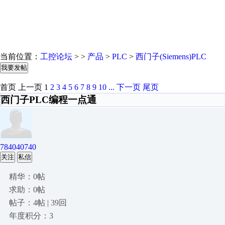
当前位置：
工控论坛
> >
产品
>
PLC
>
西门子(Siemens)PLC
我要发帖
首页
上一页
1
2
3
4
5
6
7
8
9
10
...
下一页
尾页
西门子PLC编程一点通
784040740
关注
私信
精华：0帖
求助：0帖
帖子：4帖 | 39回
年度积分：3