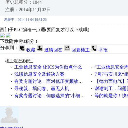
历史总积分：1844
注册：2014年11月02日
发表于：2014-11-04 19:31:26
西门子PLC编程一点通(要回复才可以下载哦)
下载附件需3积分！
分享到：
收藏
邀请回答
回复楼主
举报
楼主最近还看过
工业信息安全 让ICS为你做点什么
“工业信息安全周之我见”
·
·
浅谈信息安全及解决方案
7月7与安川来“
·
·
有奖专题讨论：面对低压变频故障，老手是这样解决的！
【德力西电气】三
·
·
寻秘笈、填问卷、赢无人机
谢谢刘工，问题
·
·
有奖专题讨论：伺服选择的“小细节大学问”奖励公告
等的就是你！快来领
·
·