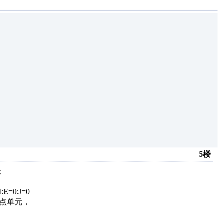
5楼
;
E=0:J=0
浮点单元，