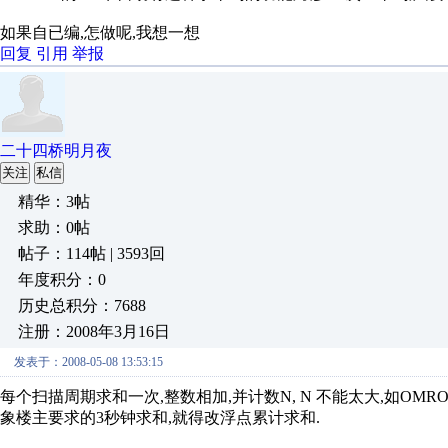
如果自已编,怎做呢,我想一想
回复
引用
举报
二十四桥明月夜
关注
私信
精华：3帖
求助：0帖
帖子：114帖 | 3593回
年度积分：0
历史总积分：7688
注册：2008年3月16日
发表于：2008-05-08 13:53:15
每个扫描周期求和一次,整数相加,并计数N, N 不能太大,如OMRO
象楼主要求的3秒钟求和,就得改浮点累计求和.