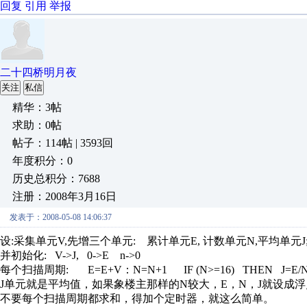
回复
引用
举报
二十四桥明月夜
关注
私信
精华：3帖
求助：0帖
帖子：114帖 | 3593回
年度积分：0
历史总积分：7688
注册：2008年3月16日
发表于：2008-05-08 14:06:37
设:采集单元V,先增三个单元: 累计单元E, 计数单元N,平均单元J
并初始化: V->J, 0->E n->0
每个扫描周期: E=E+V：N=N+1 IF (N>=16) THEN J=E/N:
J单元就是平均值，如果象楼主那样的N较大，E，N，J就设成
不要每个扫描周期都求和，得加个定时器，就这么简单。