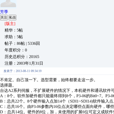
芳季
关注
私信
[版主]
精华：5帖
求助：5帖
帖子：86帖 | 5336回
年度积分：0
历史总积分：20165
注册：2003年1月31日
发表于：2013-08-11 09:34:19
不肯定。自己顶一下。选型需要，始终都要走这一步。
选择题。
台达A2系列伺服，不扩展硬件的情况下，本机硬件和通讯软件
A：8个。软件加硬件都只能最终得到8个，P3-06的Bit0~7。P3-06
B：总共22个。8个硬件输入点加14个（SDI1~SDI14)软件输
C：总共16个。由P3-06参数内16位点决定哪些点面向硬件，哪
D：总共14位。硬件的8位，加，未使用的扩展6位可定义成软件SD