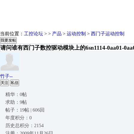
当前位置：
工控论坛
> >
产品
>
运动控制
>
西门子运动控制
我要发帖
请问谁有西门子数控驱动模块上的6sn1114-0aa01-0
竹子--
关注
私信
精华：0帖
求助：9帖
帖子：19帖 | 606回
年度积分：0
历史总积分：2154
注册：2009年11月26日