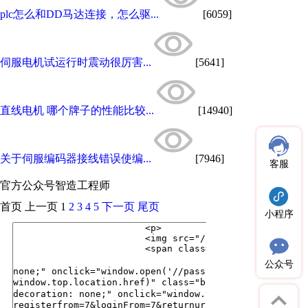
plc怎么和DD马达连接，怎么驱...
[6059]
伺服电机试运行时震动很厉害...
[5641]
直线电机 哪个牌子的性能比较...
[14940]
关于伺服编码器接线错误使编...
[7946]
客服
官方公众号
智造工程师
首页
上一页
1
2
3
4
5
下一页
尾页
小程序
公众号