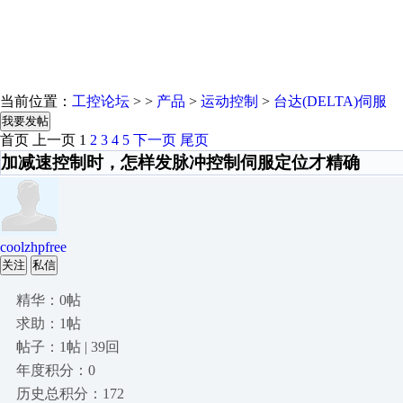
当前位置：
工控论坛
> >
产品
>
运动控制
>
台达(DELTA)伺服
我要发帖
首页
上一页
1
2
3
4
5
下一页
尾页
加减速控制时，怎样发脉冲控制伺服定位才精确
coolzhpfree
关注
私信
精华：0帖
求助：1帖
帖子：1帖 | 39回
年度积分：0
历史总积分：172