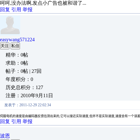
呵呵,没办法啊,发点小广告也被和谐了...
回复
引用
举报
easywang571224
关注
私信
精华：0帖
求助：0帖
帖子：0帖 | 27回
年度积分：0
历史总积分：127
注册：2010年9月11日
发表于：2011-12-29 22:02:34
伺服电机的速度是由编码器反馈估测出来的
,
它可以接近实际速度
,
但并不是实际速度
,
速度会有一个误
回复
引用
举报
波恩