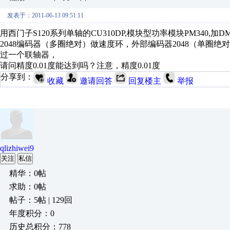
发表于：2011-06-13 09:51:11
用西门子S120系列单轴的CU310DP,模块型功率模块PM340,
2048编码器（多圈绝对）做速度环，外部编码器2048（单圈绝
过一个联轴器，
请问精度0.01度能达到吗？注意，精度0.01度
分享到：
收藏
邀请回答
回复楼主
举报
qlizhiwei9
关注
私信
精华：0帖
求助：0帖
帖子：5帖 | 129回
年度积分：0
历史总积分：778