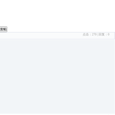
发帖
点击：
270
| 回复：
0