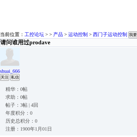
当前位置：
工控论坛
> >
产品
>
运动控制
>
西门子运动控制
我要
请问谁用过prodave
shuai_666
关注
私信
精华：0帖
求助：0帖
帖子：3帖 | 4回
年度积分：0
历史总积分：0
注册：1900年1月01日