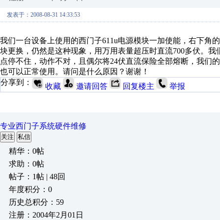
发表于：2008-08-31 14:33:53
我们一台设备上使用的西门子
611u
电源模块一加使能，右下角的
块更换，仍然是这种现象，用万用表量超压时直流
700
多伏。我
点停不住，动作不对，且偶尔将
24
伏直流保险全部熔断，我们
也可以正常使用。请问是什么原因？谢谢！
分享到：
收藏
邀请回答
回复楼主
举报
专业西门子系统硬件维修
关注
私信
精华：0帖
求助：0帖
帖子：1帖 | 48回
年度积分：0
历史总积分：59
注册：2004年2月01日