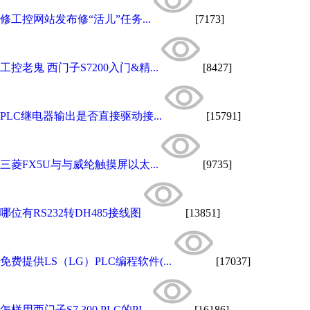
修工控网站发布修“活儿”任务...
[7173]
工控老鬼 西门子S7200入门&精...
[8427]
PLC继电器输出是否直接驱动接...
[15791]
三菱FX5U与与威纶触摸屏以太...
[9735]
哪位有RS232转DH485接线图
[13851]
免费提供LS（LG）PLC编程软件(...
[17037]
怎样用西门子S7 300 PLC的PI...
[16186]