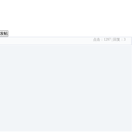
发帖
点击：
1297
| 回复：
3