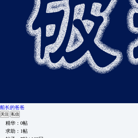
船长的爸爸
关注
私信
精华：0帖
求助：1帖