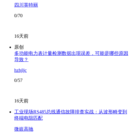
四川英特丽
0/70
16天前
原创
多功能电力表计量检测数据出现误差，可能是哪些原因
导致？
hzhjljc
0/57
16天前
工业现场RS485总线通信故障排查实战：从波形畸变到
终端电阻匹配
微嵌高驰