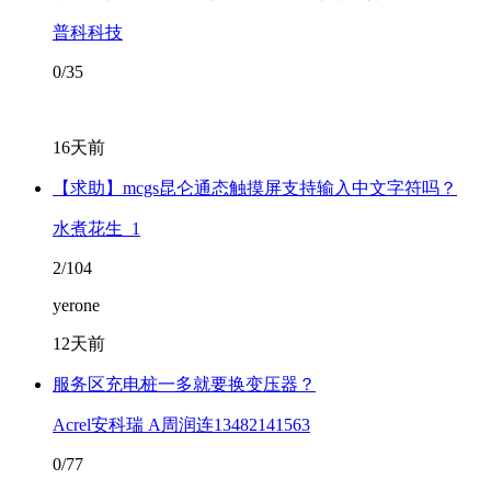
普科科技
0/35
16天前
【求助】mcgs昆仑通态触摸屏支持输入中文字符吗？
水煮花生_1
2/104
yerone
12天前
服务区充电桩一多就要换变压器？
Acrel安科瑞 A周润连13482141563
0/77