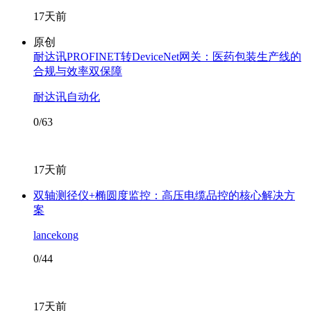
17天前
原创
耐达讯PROFINET转DeviceNet网关：医药包装生产线的
合规与效率双保障
耐达讯自动化
0/63
17天前
双轴测径仪+椭圆度监控：高压电缆品控的核心解决方
案
lancekong
0/44
17天前