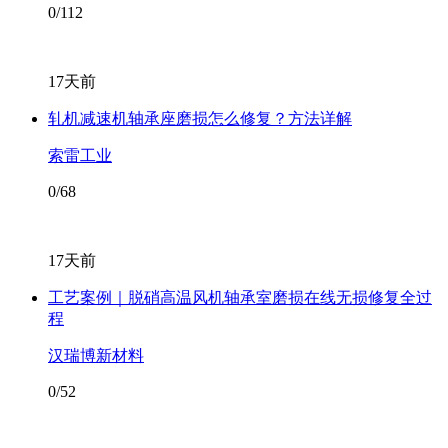
0/112
17天前
轧机减速机轴承座磨损怎么修复？方法详解
索雷工业
0/68
17天前
工艺案例｜脱硝高温风机轴承室磨损在线无损修复全过
程
汉瑞博新材料
0/52