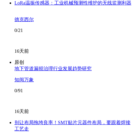
LoRa温振传感器：工业机械预测性维护的无线监测利器
德克西尔
0/21
16天前
原创
地下管道漏损治理行业发展趋势研究
知阅万象
0/91
16天前
别让布局拖垮良率！SMT贴片元器件布局，要跟着焊接
工艺走