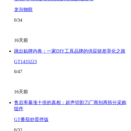
龙兴物联
0/34
16天前
跳出贴牌内卷：一家DIY工具品牌的供应链差异化之路
GT1433223
0/47
16天前
售后率暴涨十倍的真相：超声切割刀厂商别再拆分采购
组件
GT番茄炒蛋拌饭
0/32