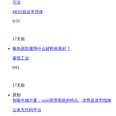
方法
MDD辰达半导体
0/33
17天前
换热器防腐用什么材料效果好？
索雷工业
0/61
17天前
原创
智能仓储方案：wms管理系统的特点、优势及选型指南
云表无代码平台