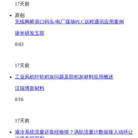
17天前
原创
无线网桥港口码头/电厂煤场PLC远程通讯应用案例
捷米研发五部
0/43
17天前
工业风机叶轮积灰问题及防积灰材料应用概述
汉瑞博新材料
0/16
17天前
液冷系统流量还靠经验猜？涡轮流量计数据接入动环让