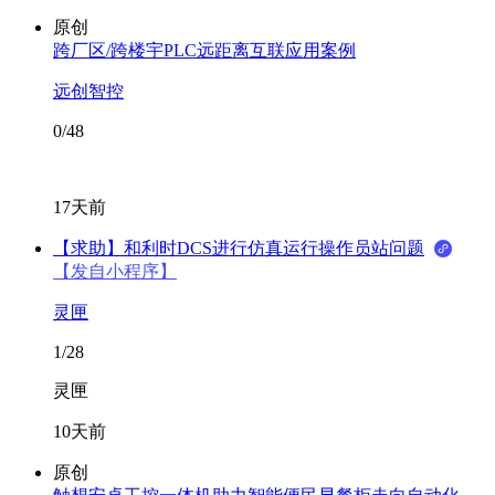
原创
跨厂区/跨楼宇PLC远距离互联应用案例
远创智控
0/48
17天前
【求助】和利时DCS进行仿真运行操作员站问题
【发自小程序】
灵匣
1/28
灵匣
10天前
原创