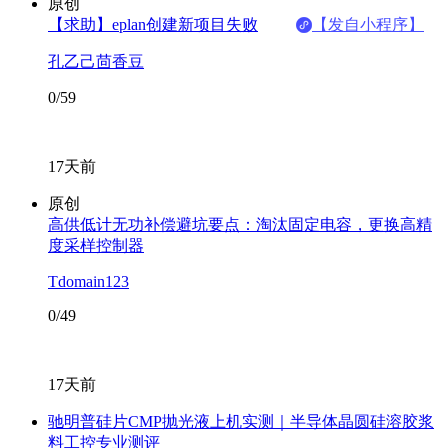
原创
【求助】eplan创建新项目失败
【发自小程序】
孔乙己茴香豆
0/59
17天前
原创
高供低计无功补偿避坑要点：淘汰固定电容，更换高精
度采样控制器
Tdomain123
0/49
17天前
驰明普硅片CMP抛光液上机实测｜半导体晶圆硅溶胶浆
料工控专业测评