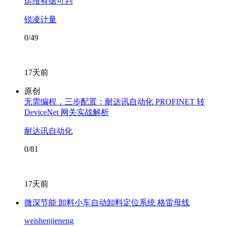
运维有据可判
锐凌计量
0/49
17天前
原创
无需编程，三步配置：耐达讯自动化 PROFINET 转
DeviceNet 网关实战解析
耐达讯自动化
0/81
17天前
微深节能 卸料小车自动卸料定位系统 格雷母线
weishenjieneng