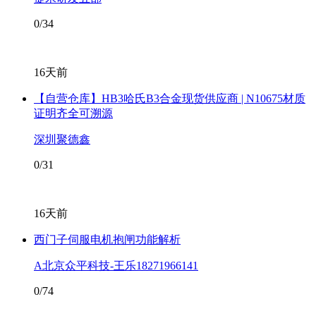
0/34
16天前
【自营仓库】HB3哈氏B3合金现货供应商 | N10675材质
证明齐全可溯源
深圳聚德鑫
0/31
16天前
西门子伺服电机抱闸功能解析
A北京众平科技-王乐18271966141
0/74