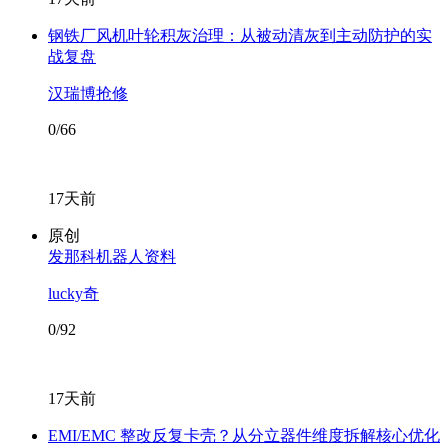
钢铁厂风机叶轮积灰治理：从被动清灰到主动防护的实
战复盘
汉瑞博抢修
0/66
17天前
原创
发那科机器人资料
lucky奇
0/92
17天前
EMI/EMC 整改反复卡壳？从分立器件维度拆解核心优化