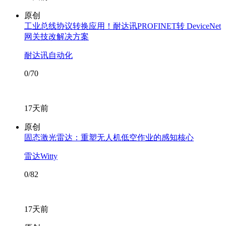
原创
工业总线协议转换应用！耐达讯PROFINET转 DeviceNet
网关技改解决方案
耐达讯自动化
0/70
17天前
原创
固态激光雷达：重塑无人机低空作业的感知核心
雷达Witty
0/82
17天前