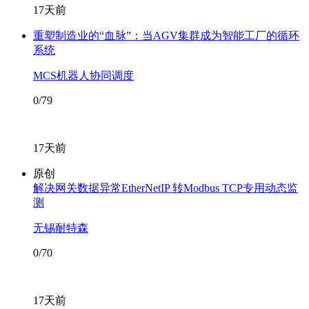
17天前
重塑制造业的“血脉”：当AGV集群成为智能工厂的循环
系统
MCS机器人协同调度
0/79
17天前
原创
解决网关数据异常EtherNetIP 转Modbus TCP专用动态监
测
无锡耐特森
0/70
17天前