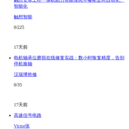
触想安卓工控一体机助力智能便民早餐柜走向自动化、
智能化
触想智能
0/225
17天前
电机轴承位磨损在线修复实战：数小时恢复精度，告别
停机换轴
汉瑞博抢修
0/35
17天前
高速信号电路
Victor张