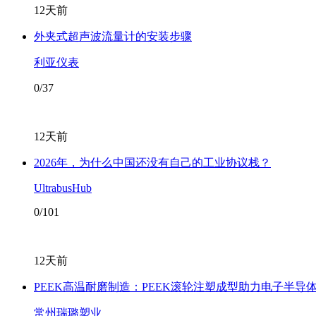
12天前
外夹式超声波流量计的安装步骤
利亚仪表
0/37
12天前
2026年，为什么中国还没有自己的工业协议栈？
UltrabusHub
0/101
12天前
PEEK高温耐磨制造：PEEK滚轮注塑成型助力电子半导
常州瑞璐塑业