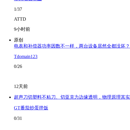
1/37
ATTD
9小时前
原创
电表和补偿器功率因数不一样，两台设备居然全都没坏？
Tdomain123
0/26
12天前
超声刀切塑料不粘刀、切亚克力边缘透明，物理原理其实
GT番茄炒蛋拌饭
0/31