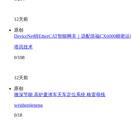
12天前
原创
DeviceNet转EtherCAT智能网关｜适配倍福CX6000精
塔讯技术
0/108
12天前
原创
微深节能 高炉废渣车天车定位系统 格雷母线
weishenjieneng
0/18