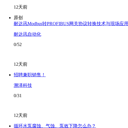
12天前
原创
耐达讯Modbus转PROFIBUS网关协议转换技术与现场应
耐达讯自动化
0/52
12天前
招聘兼职销售！
溯泽科技
0/31
12天前
循环水泵腐蚀、气蚀、泵效下降怎么办？