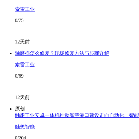
索雷工业
0/75
12天前
轴磨损怎么修复？现场修复方法与步骤详解
索雷工业
0/69
12天前
原创
触想工业安卓一体机推动智慧港口建设走向自动化、智能
触想智能
0/204