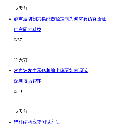
12天前
超声波切割刀换能器轻定制为何需要仿真验证
广东固特科技
0/37
12天前
次声波发生器低频输出偏弱如何调试
深圳博扬智能
0/59
12天前
锚杆结构应变测试方法