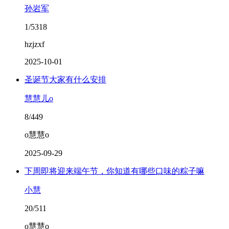
孙岩军
1/5318
hzjzxf
2025-10-01
圣诞节大家有什么安排
慧慧儿o
8/449
o慧慧o
2025-09-29
下周即将迎来端午节，你知道有哪些口味的粽子嘛
小慧
20/511
o慧慧o