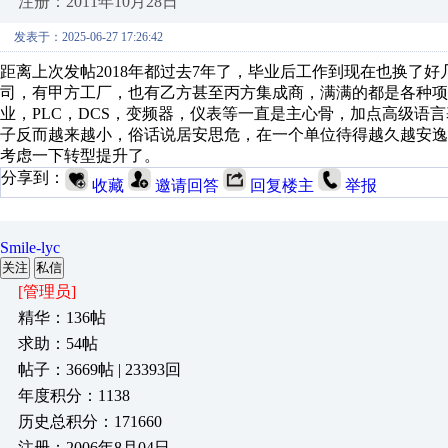
注册：2011年10月28日
发表于：2025-06-27 17:26:42
距离上次发帖2018年都过去7年了，毕业后工作到现在也换了
司，有甲方工厂，也有乙方甚至丙方集成商，满满的都是各种项
业，PLC，DCS，变频器，仪表等一直是主心骨，加点高级语
子反而越来越小，俗话说居安思危，在一个单位待得越久越安
考虑一下转型提升了。
分享到：
收藏
邀请回答
回复楼主
举报
Smile-lyc
关注
私信
[管理员]
精华：136帖
求助：54帖
帖子：3669帖 | 23393回
年度积分：1138
历史总积分：171660
注册：2006年8月04日