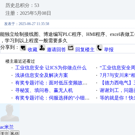
历史总积分：53
注册：2025年5月08日
发表于：2025-06-27 11:35:58
能独立绘制接线图、博途编写PLC程序、HMI程序、excel表做
，学习到以上程度一般需要多久
分享到：
收藏
邀请回答
回复楼主
举报
楼主最近还看过
工业信息安全 让ICS为你做点什么
“工业信息安全周之我见”
·
·
浅谈信息安全及解决方案
7月7与安川来“
·
·
有奖专题讨论：面对低压变频故障，老手是这样解决的！
【德力西电气】三
·
·
寻秘笈、填问卷、赢无人机
谢谢刘工，问题
·
·
有奖专题讨论：伺服选择的“小细节大学问”奖励公告
等的就是你！快来领
·
·
ac米兰
关注
私信