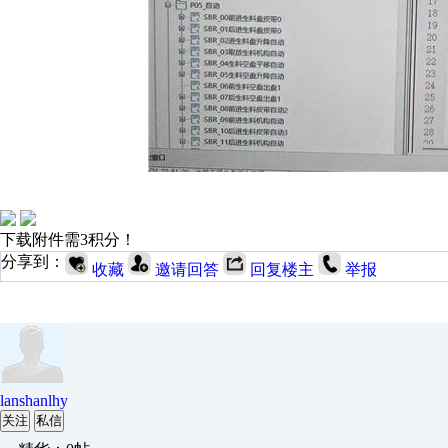
下载附件需3积分！
分享到：
收藏
邀请回答
回复楼主
举报
lanshanlhy
关注
私信