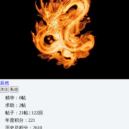
辰然
关注
私信
精华：0帖
求助：2帖
帖子：21帖 | 122回
年度积分：221
历史总积分：2610