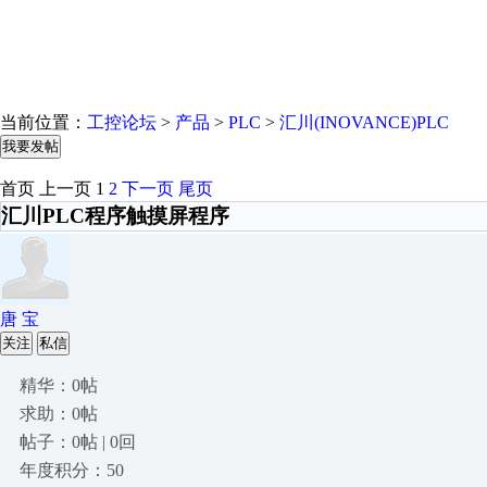
当前位置：
工控论坛
>
产品
>
PLC
>
汇川(INOVANCE)PLC
我要发帖
首页
上一页
1
2
下一页
尾页
汇川PLC程序触摸屏程序
唐 宝
关注
私信
精华：0帖
求助：0帖
帖子：0帖 | 0回
年度积分：50