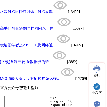
永宏PLC运行灯闪烁，PLC故障
[13455]
高手们可否遇到同样的问题，伺...
[16097]
献给初学者之AB_PLC及网络通...
[16427]
[下载]自制三菱plc数据线的请...
[8882]
客服
MCGS嵌入版，没有触摸屏怎么样...
[17769]
官方公众号
智造工程师
小程序