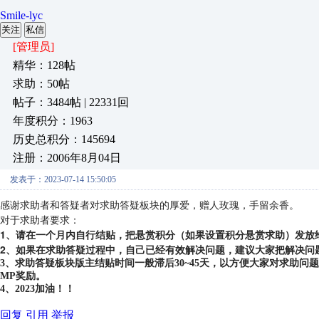
Smile-lyc
关注
私信
[管理员]
精华：128帖
求助：50帖
帖子：3484帖 | 22331回
年度积分：1963
历史总积分：145694
注册：2006年8月04日
发表于：2023-07-14 15:50:05
感谢求助者和答疑者对求助答疑板块的厚爱，赠人玫瑰，手留余香。
对于求助者要求：
1、请在一个月内自行结贴，把悬赏积分（如果设置积分悬赏求助）发放
2、如果在求助答疑过程中，自己已经有效解决问题，建议大家把解决问
3、求助答疑板块版主结贴时间一般滞后30~45天，以方便大家对求助
MP奖励。
4、2023加油！！
回复
引用
举报