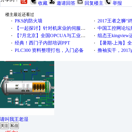
收藏
邀请回答
回复楼主
举报
楼主最近还看过
PKS的防火墙
2017王者之狮“鸡”情签到
·
·
【一起探讨】针对机床业的伺服系统发展，您的期望是什么？
中国工控网论坛版块
·
·
【7月北京】全国OPCUA与工业互联技术培训班通知！
组态王kingvi
·
·
经典！西门子内部培训PPT
【暑期-上海】全国工业4.
·
·
PLC300 资料整理打包，入门必备
撸袖实干，2017gongkong
·
·
请叫我王老湿
关注
私信