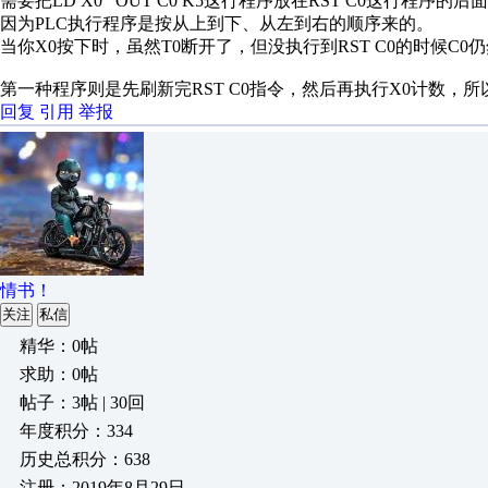
需要把LD X0 OUT C0 K5这行程序放在RST C0这行程序的后
因为PLC执行程序是按从上到下、从左到右的顺序来的。
当你X0按下时，虽然T0断开了，但没执行到RST C0的时候C
第一种程序则是先刷新完RST C0指令，然后再执行X0计数，
回复
引用
举报
情书！
关注
私信
精华：0帖
求助：0帖
帖子：3帖 | 30回
年度积分：334
历史总积分：638
注册：2019年8月29日