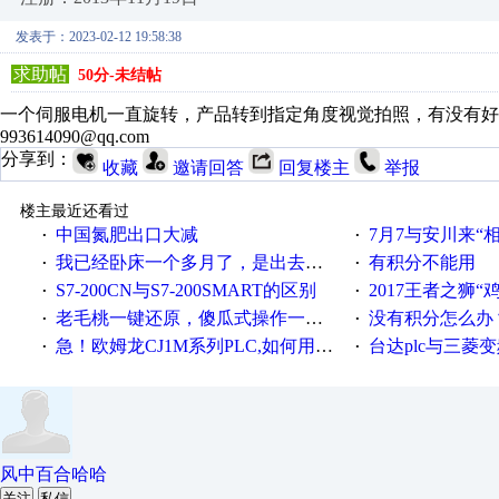
发表于：2023-02-12 19:58:38
求助帖
50分-未结帖
一个伺服电机一直旋转，产品转到指定角度视觉拍照，有没有好
993614090@qq.com
分享到：
收藏
邀请回答
回复楼主
举报
楼主最近还看过
中国氮肥出口大减
7月7与安川来“
·
·
我已经卧床一个多月了，是出去安装机械手在高速遭遇车祸所致:大家工作都要特别注意啊
有积分不能用
·
·
S7-200CN与S7-200SMART的区别
2017王者之狮“鸡”情签到
·
·
老毛桃一键还原，傻瓜式操作一键轻松备份还原；程序为向导式安装，一键即可实现自动备份或还原系统。
没有积分怎么办
·
·
急！欧姆龙CJ1M系列PLC,如何用时间控制变频器。要求时间在组态王中可以自由输入！拜托各位大神了！
台达plc与三菱
·
·
风中百合哈哈
关注
私信