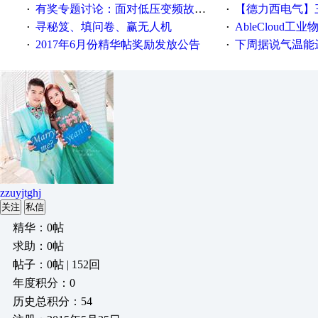
有奖专题讨论：面对低压变频故障，老手是这样解决的！
【德力西电气】三
·
·
寻秘笈、填问卷、赢无人机
AbleCloud工业物
·
·
2017年6月份精华帖奖励发放公告
下周据说气温能
·
·
zzuyjtghj
关注
私信
精华：0帖
求助：0帖
帖子：0帖 | 152回
年度积分：0
历史总积分：54