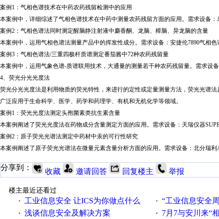
案例
1：气相色谱技术在中药农药残留检测中的应用
本案例中，详细综述了气相色谱技术在中药中测量农药残留方面的应用。需求设备：
案例
2：气相色谱法同时测定醒脑静注射液中麝香酮、龙脑、樟脑、异龙脑的含量
本案例中，运用气相色谱法测量产品中的挥发性成分。需求设备：安捷伦
7890气相
案例
3：气相色谱法/三重四极杆质谱测定番茄酱中72种农药残留量
本案例中，运用气象色谱
-质谱联用技术，大通量的测量若干种农药残留量。需求设备
4、荧光分光光度法
荧光分光光度法是利用物质的荧光特性，来进行的定性或定量测量方法，荧光光谱法
广泛应用于生命科学、医学、药学和药理学、有机和无机化学等领域。
案例
1：荧光光度法测定头孢菌素类抗生素含量
本案例阐述了荧光光度法在药物成分含量测定方面的应用。需求设备：天瑞仪器
SUP
案例
2：原子荧光光谱法测定中药材中汞的可行性研究
本案例阐述了原子荧光光谱法在微量元素含量分析方面的应用。需求设备：北分瑞利
分享到：
收藏
邀请回答
回复楼主
举报
楼主最近还看过
工业信息安全 让ICS为你做点什么
“工业信息安全周之我见”
·
·
浅谈信息安全及解决方案
7月7与安川来“
·
·