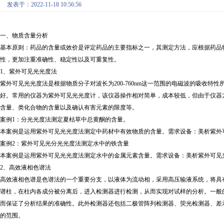
发表于：2022-11-18 10:56:56
一、物质含量分析
基本原则：药品的含量或效价是评定药品的主要指标之一，其测定方法，应根据药品
性，更加注重准确性、稳定性以及可重复性。
1、紫外可见光光度法
紫外可见光光度法是根据物质分子对波长为
200-760nm这一范围的电磁波的吸
好。常用的仪器为紫外可见光光度计，该仪器操作相对简单，成本较低，但由于仪器
含量、类化合物的含量以及确认有害元素的限度等。
案例
1：分光光度法测定夏枯草中总黄酮的含量。
本案例是运用紫外可见光光度法测定中药材中有效物质的含量。需求设备：美析紫外
案例
2：紫外可见光分光光度法测定水中的铁含量
本案例是运用紫外可见光光度法测定水中的金属元素含量。需求设备：美析紫外可见
2、高效液相色谱法
高效液相色谱是色谱法的一个重要分支，以液体为流动相，采用高压输液系统，将具
谱柱，在柱内各成分被分离后，进入检测器进行检测，从而实现对试样的分析。一般
而保证了分析结果的准确性。此外检测器还包括二极管阵列检测器、荧光检测器、差
的范围。