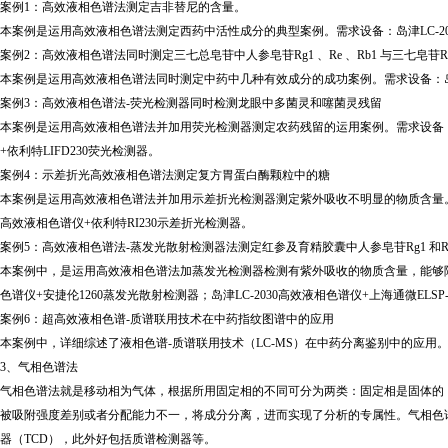
案例
1：高效液相色谱法测定吉非替尼的含量。
本案例是运用高效液相色谱法测定西药中活性成分的典型案例。需求设备：岛津
LC
案例
2：高效液相色谱法同时测定三七总皂苷中人参皂苷Rg1 、Re 、Rb1 与三七皂苷R
本案例是运用高效液相色谱法同时测定中药中几种有效成分的成功案例。需求设备：
案例
3：高效液相色谱法-荧光检测器同时检测龙眼中多菌灵和噻菌灵残留
本案例是运用高效液相色谱法并加用荧光检测器测定农药残留的运用案例。需求设备
+依利特LIFD230荧光检测器。
案例
4：示差折光高效液相色谱法测定复方胃蛋白酶颗粒中的糖
本案例是运用高效液相色谱法并加用示差折光检测器测定紫外吸收不明显的物质含量
高效液相色谱仪+依利特RI230示差折光检测器。
案例
5：高效液相色谱法-蒸发光散射检测器法测定红参及育精胶囊中人参皂苷Rg1 和R
本案例中，是运用高效液相色谱法加蒸发光检测器检测有紫外吸收的物质含量，能够
色谱仪+安捷伦1260蒸发光散射检测器；岛津LC-2030高效液相色谱仪+上海通微ELSP-
案例
6：超高效液相色谱-质谱联用技术在中药指纹图谱中的应用
本案例中，详细综述了液相色谱
-质谱联用技术（LC-MS）在中药分离鉴别中的应用。需
3、气相色谱法
气相色谱法就是移动相为气体，根据所用固定相的不同可分为两类：固定相是固体的
被吸附强度差别或者分配能力不一，将成分分离，进而实现了分析的专属性。气相色
器（TCD），此外好包括质谱检测器等。