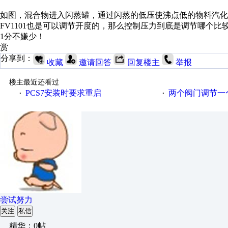
如图，混合物进入闪蒸罐，通过闪蒸的低压使沸点低的物料汽化
FV1101也是可以调节开度的，那么控制压力到底是调节哪个
1分不嫌少！
赏
分享到：
收藏
邀请回答
回复楼主
举报
楼主最近还看过
PCS7安装时要求重启
两个阀门调节一
·
·
尝试努力
关注
私信
精华：0帖