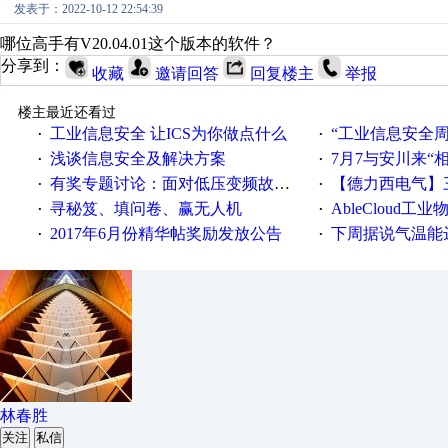
发表于：2022-10-12 22:54:39
哪位高手有V20.04.01这个版本的软件？
分享到：
收藏
邀请回答
回复楼主
举报
楼主最近还看过
工业信息安全 让ICS为你做点什么
“工业信息安全周之我见”
·
·
浅谈信息安全及解决方案
7月7与安川来“
·
·
有奖专题讨论：面对低压变频故障，老手是这样解决的！
【德力西电气】三
·
·
寻秘笈、填问卷、赢无人机
AbleCloud工业物
·
·
2017年6月份精华帖奖励发放公告
下周据说气温能
·
·
林春胜
关注
私信