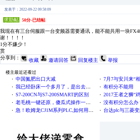
发表于：2022-09-22 09:58:09
求助帖
50分-已结帖
我现在有三台伺服跟一台变频器需要通讯，能不能共用一块FX48
谢！！！！
1分不嫌少！
赏
分享到：
收藏
邀请回答
回复楼主
举报
楼主最近还看过
中国氮肥出口大减
7月7与安川来“
·
·
我已经卧床一个多月了，是出去安装机械手在高速遭遇车祸所致:大家工作都要特别注意啊
有积分不能用
·
·
S7-200CN与S7-200SMART的区别
2017王者之狮“鸡”情签到
·
·
老毛桃一键还原，傻瓜式操作一键轻松备份还原；程序为向导式安装，一键即可实现自动备份或还原系统。
没有积分怎么办
·
·
急！欧姆龙CJ1M系列PLC,如何用时间控制变频器。要求时间在组态王中可以自由输入！拜托各位大神了！
台达plc与三菱
·
·