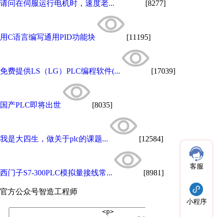
请问在伺服运行电机时，速度老...
[8277]
用C语言编写通用PID功能块
[11195]
免费提供LS（LG）PLC编程软件(...
[17039]
国产PLC即将出世
[8035]
我是大四生，做关于plc的课题...
[12584]
客服
西门子S7-300PLC模拟量接线常...
[8981]
官方公众号
智造工程师
小程序