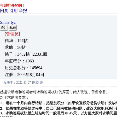
可以打开的啊！
回复
引用
举报
Smile-lyc
关注
私信
[管理员]
精华：127帖
求助：50帖
帖子：3482帖 | 22331回
年度积分：1963
历史总积分：145694
注册：2006年8月04日
发表于：2022-11-07 10:33:16
感谢求助者和答疑者对求助答疑板块的厚爱，赠人玫瑰，手留余香。
对于求助者要求：
1、请在一个月内自行结贴，把悬赏积分（如果设置积分悬赏求助）发放
2、如果在求助答疑过程中，自己已经有效解决问题，建议大家把解决问
3、求助答疑板块版主结贴时间一般滞后30~45天，以方便大家对求助