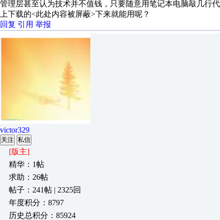
管理层甚至认为技术并不值钱，只要随意用笔记本电脑敲几行
上下载的<此处内容被屏蔽>下来就能用呢？
回复
引用
举报
victor329
关注
私信
[版主]
精华：1帖
求助：26帖
帖子：241帖 | 2325回
年度积分：8797
历史总积分：85924