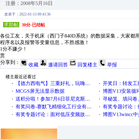
注册：2008年5月16日
发表于：2022-01-13 09:43:36
求助帖
30分-已结帖
各位工友，关于机床（西门子840D系统）的数据采集，大家
程序名以及报警等变量信息，不胜感激！
1分不嫌少！
赏
分享到：
收藏
邀请回答
回复楼主
举报
楼主最近还看过
【德力西电气】三重好礼，玩嗨夏日！
开奖日：转发工控速派微
·
·
MCGS屏无法显示数据
博图V13安装循环重启
·
·
送积分啦！参加7月6日菲尼克斯在线研讨会即得
寻秘笈、填问卷
·
·
有奖问卷-赛默飞精细化工行业有奖调查来袭！
有奖专题讨论：伺服选择的
·
·
有奖专题讨论：面对低压变频故障，老手是这样解决的！
博图V13wincc中如
·
·