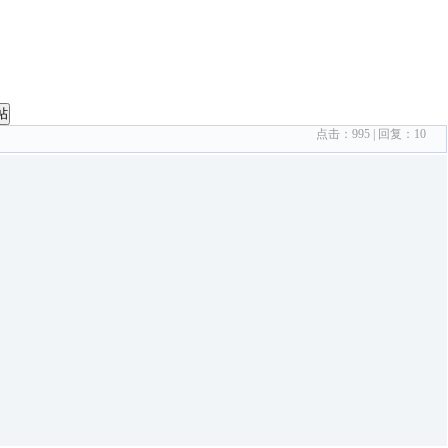
帖
点击：
995
| 回复：
10