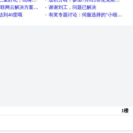
·
联网云解决方案实践及应用
谢谢刘工，问题已解决
·
达到40度哦
有奖专题讨论：伺服选择的“小细节大学问”奖励公告
·
1楼