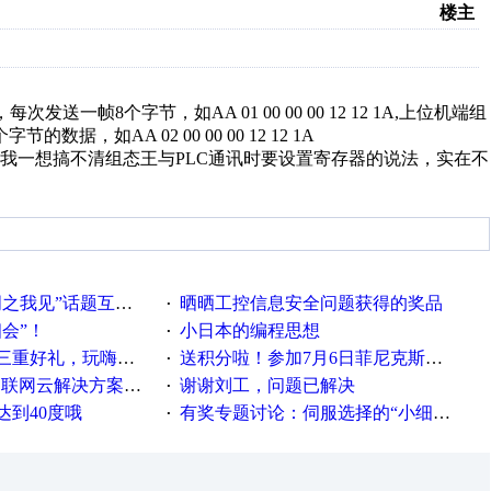
楼主
发送一帧8个字节，如AA 01 00 00 00 12 12 1A,上位机端组
如AA 02 00 00 00 12 12 1A
我一想搞不清组态王与PLC通讯时要设置寄存器的说法，实在不
话题互动获奖名单发布公告
晒晒工控信息安全问题获得的奖品
·
相会”！
小日本的编程思想
·
重好礼，玩嗨夏日！
送积分啦！参加7月6日菲尼克斯在线研讨会即得
·
联网云解决方案实践及应用
谢谢刘工，问题已解决
·
达到40度哦
有奖专题讨论：伺服选择的“小细节大学问”奖励公告
·