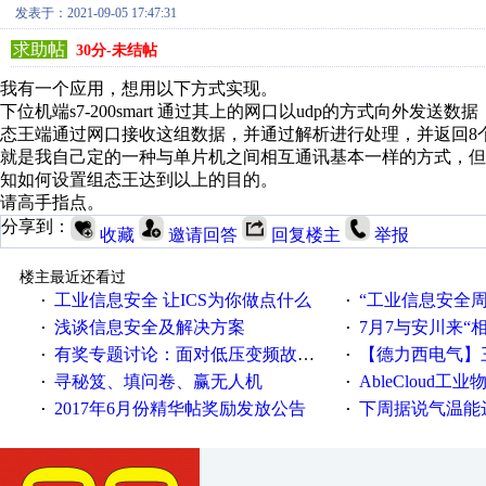
发表于：2021-09-05 17:47:31
求助帖
30分-未结帖
我有一个应用，想用以下方式实现。
下位机端s7-200smart 通过其上的网口以udp的方式向外发送数据，每次
态王端通过网口接收这组数据，并通过解析进行处理，并返回8个字节的数据，
就是我自己定的一种与单片机之间相互通讯基本一样的方式，但
知如何设置组态王达到以上的目的。
请高手指点。
分享到：
收藏
邀请回答
回复楼主
举报
楼主最近还看过
工业信息安全 让ICS为你做点什么
“工业信息安全周之我见”
·
·
浅谈信息安全及解决方案
7月7与安川来“
·
·
有奖专题讨论：面对低压变频故障，老手是这样解决的！
【德力西电气】三
·
·
寻秘笈、填问卷、赢无人机
AbleCloud工业物
·
·
2017年6月份精华帖奖励发放公告
下周据说气温能
·
·