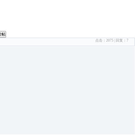
发帖
点击：
2075
| 回复：
7